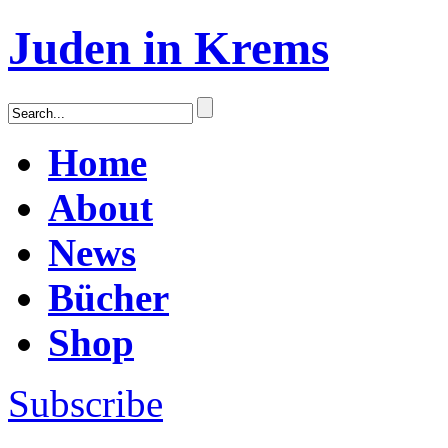
Juden in Krems
Home
About
News
Bücher
Shop
Subscribe