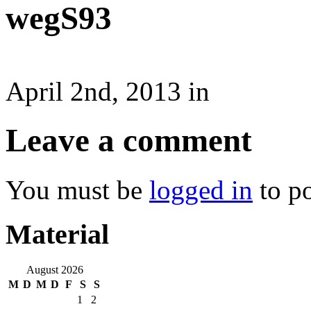
wegS93
April 2nd, 2013 in
Leave a comment
You must be
logged in
to p
Material
August 2026
M
D
M
D
F
S
S
1
2