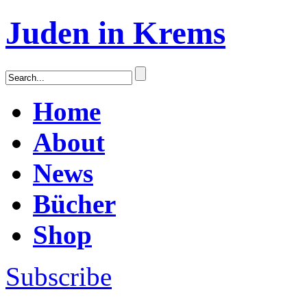
Juden in Krems
Home
About
News
Bücher
Shop
Subscribe