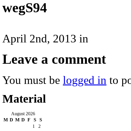
wegS94
April 2nd, 2013 in
Leave a comment
You must be
logged in
to p
Material
August 2026
M
D
M
D
F
S
S
1
2