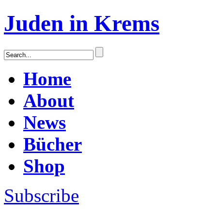
Juden in Krems
Home
About
News
Bücher
Shop
Subscribe