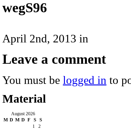
wegS96
April 2nd, 2013 in
Leave a comment
You must be
logged in
to p
Material
August 2026
M
D
M
D
F
S
S
1
2