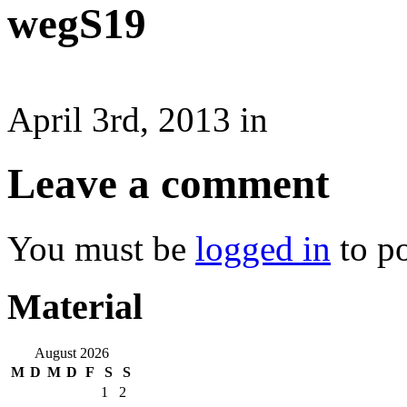
wegS19
April 3rd, 2013 in
Leave a comment
You must be
logged in
to p
Material
August 2026
M
D
M
D
F
S
S
1
2