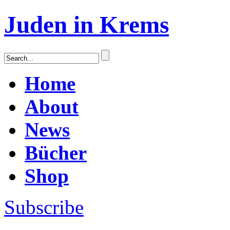
Juden in Krems
Home
About
News
Bücher
Shop
Subscribe