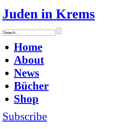
Juden in Krems
Home
About
News
Bücher
Shop
Subscribe