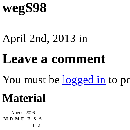
wegS98
April 2nd, 2013 in
Leave a comment
You must be
logged in
to p
Material
August 2026
M
D
M
D
F
S
S
1
2