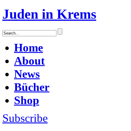
Juden in Krems
Home
About
News
Bücher
Shop
Subscribe