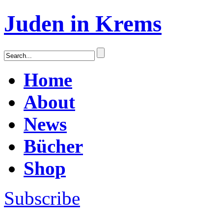
Juden in Krems
Home
About
News
Bücher
Shop
Subscribe