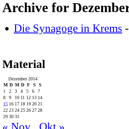
Archive for
Dezember
Die Synagoge in Krems
-
Material
Dezember 2014
M
D
M
D
F
S
S
1
2
3
4
5
6
7
8
9
10
11
12
13
14
15
16
17
18
19
20
21
22
23
24
25
26
27
28
29
30
31
« Nov
Okt »