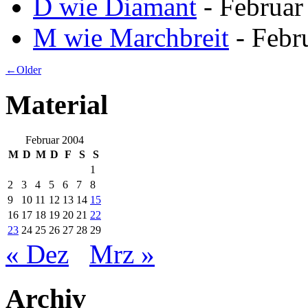
D wie Diamant
- Februar
M wie Marchbreit
- Febr
←Older
Material
Februar 2004
M
D
M
D
F
S
S
1
2
3
4
5
6
7
8
9
10
11
12
13
14
15
16
17
18
19
20
21
22
23
24
25
26
27
28
29
« Dez
Mrz »
Archiv