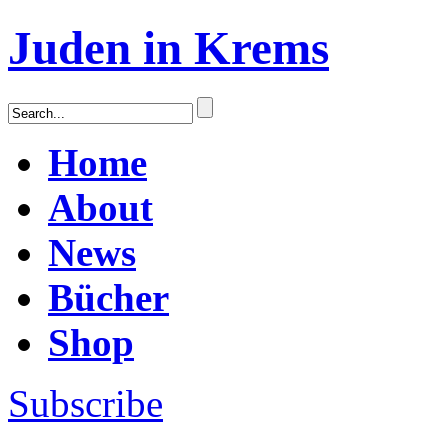
Juden in Krems
Home
About
News
Bücher
Shop
Subscribe