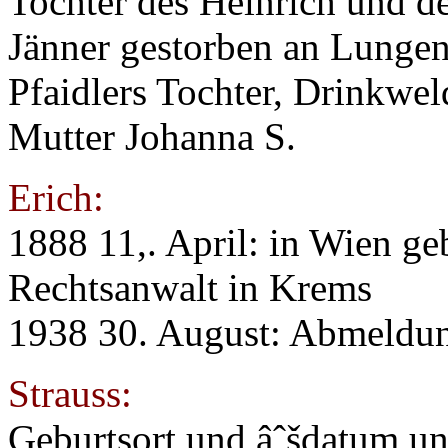
Tochter des Heinrich und 
Jänner gestorben an Lungen
Pfaidlers Tochter, Drinkwel
Mutter Johanna S.
Erich:
1888 11,. April: in Wien ge
Rechtsanwalt in Krems
1938 30. August: Abmeldu
Strauss:
Geburtsort und âˆšdatum u