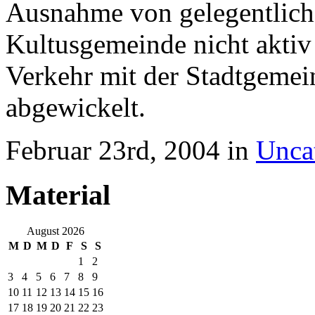
Ausnahme von gelegentlic
Kultusgemeinde nicht akti
Verkehr mit der Stadtgemei
abgewickelt.
Februar 23rd, 2004 in
Unca
Material
August 2026
M
D
M
D
F
S
S
1
2
3
4
5
6
7
8
9
10
11
12
13
14
15
16
17
18
19
20
21
22
23