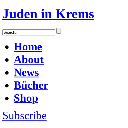
Juden in Krems
Home
About
News
Bücher
Shop
Subscribe