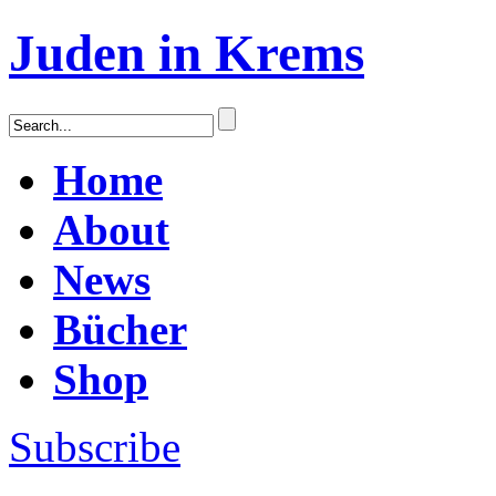
Juden in Krems
Home
About
News
Bücher
Shop
Subscribe