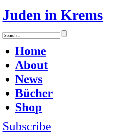
Juden in Krems
Home
About
News
Bücher
Shop
Subscribe