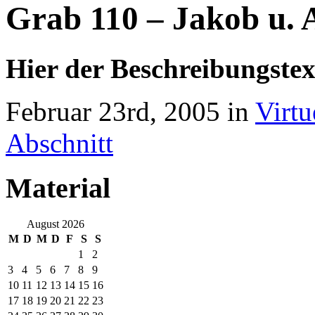
Grab 110 – Jakob u. A
Hier der Beschreibungstex
Februar 23rd, 2005 in
Virtu
Abschnitt
Material
August 2026
M
D
M
D
F
S
S
1
2
3
4
5
6
7
8
9
10
11
12
13
14
15
16
17
18
19
20
21
22
23