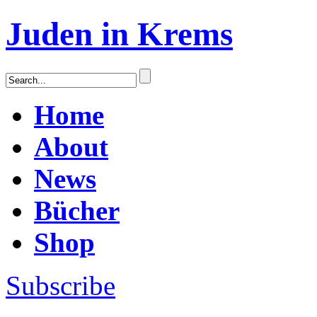
Juden in Krems
Home
About
News
Bücher
Shop
Subscribe