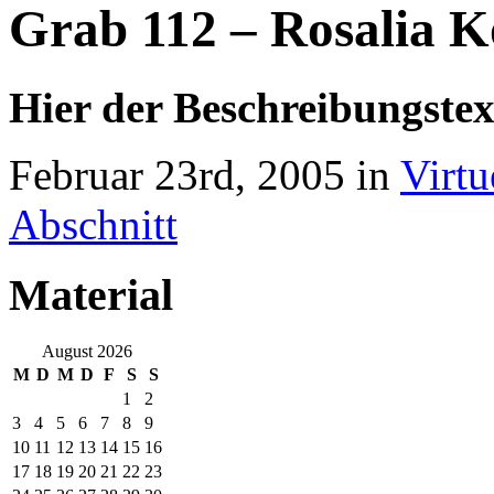
Grab 112 – Rosalia 
Hier der Beschreibungstex
Februar 23rd, 2005 in
Virtu
Abschnitt
Material
August 2026
M
D
M
D
F
S
S
1
2
3
4
5
6
7
8
9
10
11
12
13
14
15
16
17
18
19
20
21
22
23