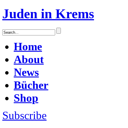
Juden in Krems
Home
About
News
Bücher
Shop
Subscribe