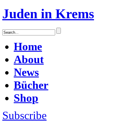
Juden in Krems
Home
About
News
Bücher
Shop
Subscribe