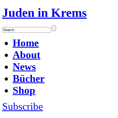
Juden in Krems
Home
About
News
Bücher
Shop
Subscribe