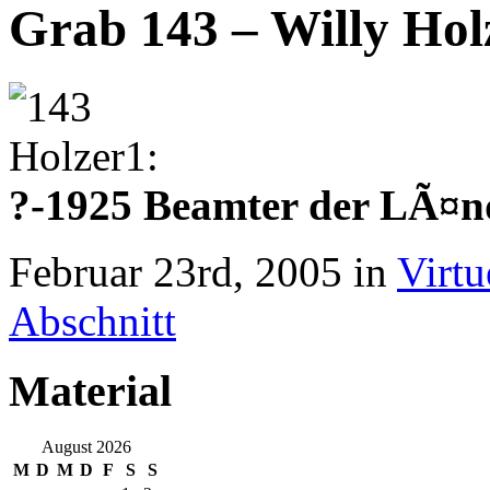
Grab 143 – Willy Hol
?-1925 Beamter der LÃ¤
Februar 23rd, 2005 in
Virtu
Abschnitt
Material
August 2026
M
D
M
D
F
S
S