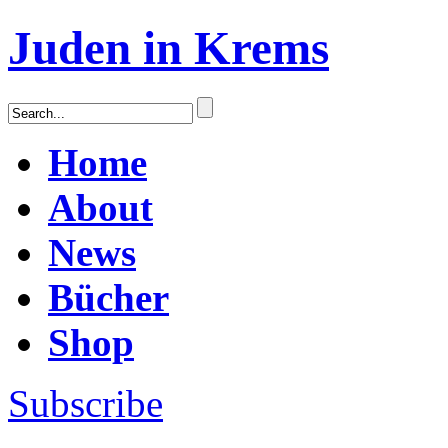
Juden in Krems
Home
About
News
Bücher
Shop
Subscribe