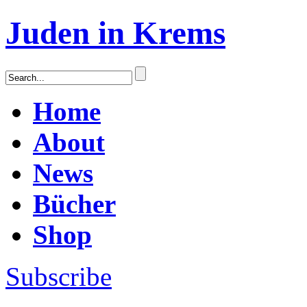
Juden in Krems
Home
About
News
Bücher
Shop
Subscribe