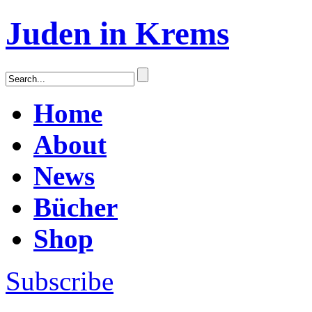
Juden in Krems
Home
About
News
Bücher
Shop
Subscribe