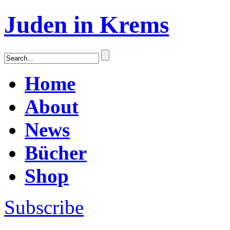
Juden in Krems
Home
About
News
Bücher
Shop
Subscribe