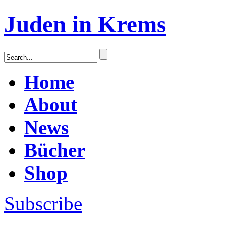
Juden in Krems
Home
About
News
Bücher
Shop
Subscribe