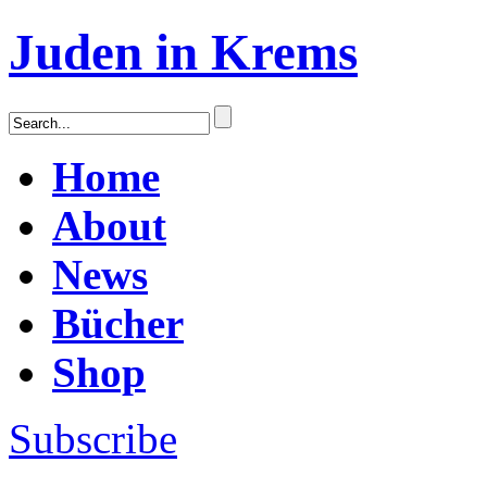
Juden in Krems
Home
About
News
Bücher
Shop
Subscribe