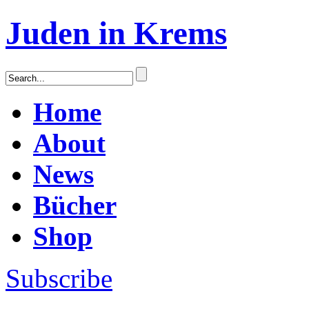
Juden in Krems
Home
About
News
Bücher
Shop
Subscribe