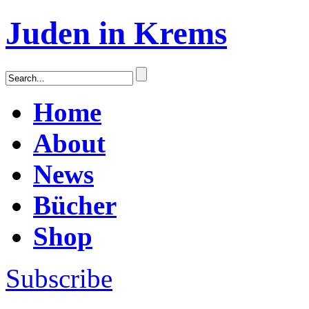
Juden in Krems
Home
About
News
Bücher
Shop
Subscribe