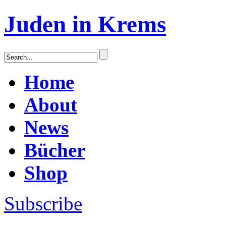
Juden in Krems
Home
About
News
Bücher
Shop
Subscribe