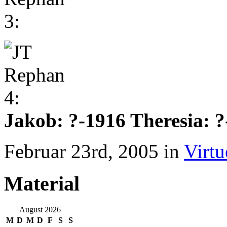
Jakob: ?-1916 Theresia: 
Februar 23rd, 2005 in
Virtu
Material
August 2026
M
D
M
D
F
S
S