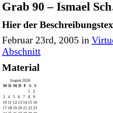
Grab 90 – Ismael Sc
Hier der Beschreibungstex
Februar 23rd, 2005 in
Virtu
Abschnitt
Material
August 2026
M
D
M
D
F
S
S
1
2
3
4
5
6
7
8
9
10
11
12
13
14
15
16
17
18
19
20
21
22
23