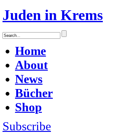
Juden in Krems
Home
About
News
Bücher
Shop
Subscribe