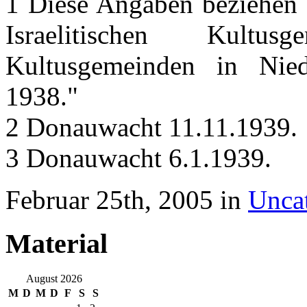
1 Diese Angaben beziehen 
Israelitischen Kultu
Kultusgemeinden in Nie
1938."
2 Donauwacht 11.11.1939.
3 Donauwacht 6.1.1939.
Februar 25th, 2005 in
Unca
Material
August 2026
M
D
M
D
F
S
S