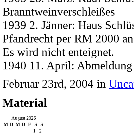
Branntweinverschleißes
1939 2. Jänner: Haus Schlü
Pfandrecht per RM 2000 an
Es wird nicht enteignet.
1940 11. April: Abmeldung
Februar 23rd, 2004 in
Unca
Material
August 2026
M
D
M
D
F
S
S
1
2