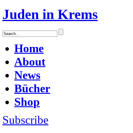
Juden in Krems
Home
About
News
Bücher
Shop
Subscribe