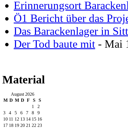
Erinnerungsort Baracken
Ö1 Bericht über das Proje
Das Barackenlager in Sit
Der Tod baute mit
- Mai 
Material
August 2026
M
D
M
D
F
S
S
1
2
3
4
5
6
7
8
9
10
11
12
13
14
15
16
17
18
19
20
21
22
23