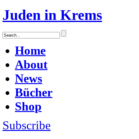
Juden in Krems
Home
About
News
Bücher
Shop
Subscribe