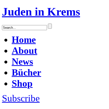
Juden in Krems
Home
About
News
Bücher
Shop
Subscribe