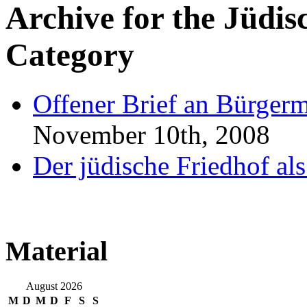
Archive for the
Jüdis
Category
Offener Brief an Bürgerm
November 10th, 2008
Der jüdische Friedhof als
Material
August 2026
M
D
M
D
F
S
S