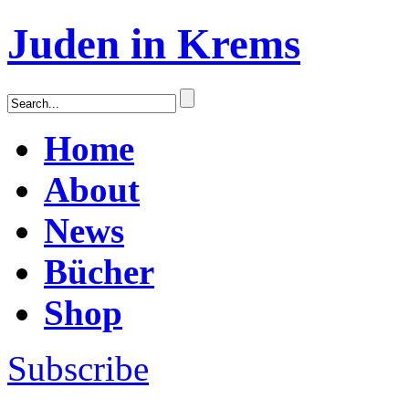
Juden in Krems
Home
About
News
Bücher
Shop
Subscribe