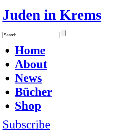
Juden in Krems
Home
About
News
Bücher
Shop
Subscribe