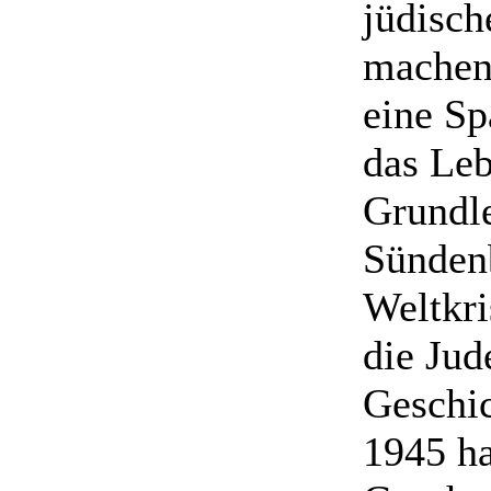
jüdisc
machen,
eine Sp
das Leb
Grundl
Sündenb
Weltkri
die Jud
Geschic
1945 ha