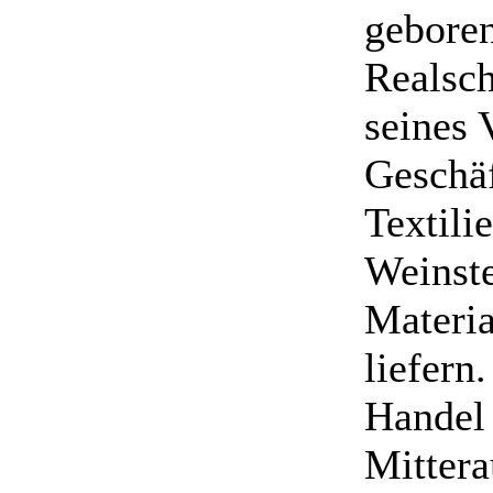
geboren
Realsch
seines 
Geschäf
Textili
Weinste
Materia
liefern
Handel 
Mitter