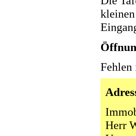
Die Taf
kleinen
Eingan
Öffnun
Fehlen
Adres
Immob
Herr W