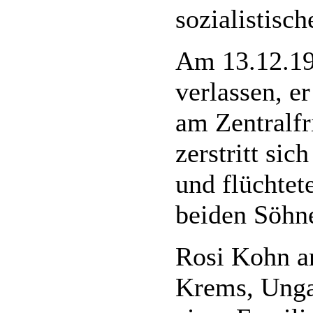
sozialistisc
Am 13.12.1
verlassen, e
am Zentralf
zerstritt si
und flüchtet
beiden Söhn
Rosi Kohn ar
Krems, Ungar