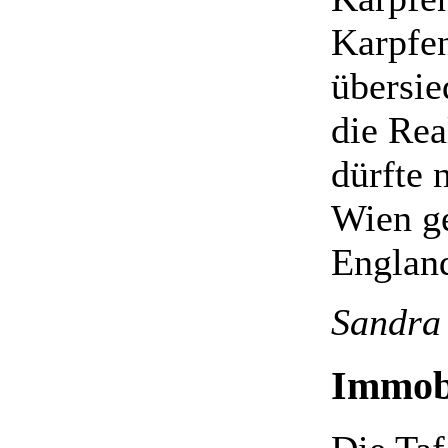
Karpfen
übersie
die Rea
dürfte 
Wien ge
England
Sandra
Immob