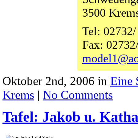
3500 Krem
Tel: 02732
Fax: 02732
model1@ao
Oktober 2nd, 2006 in
Eine 
Krems
|
No Comments
Tafel: Jakob u. Kath