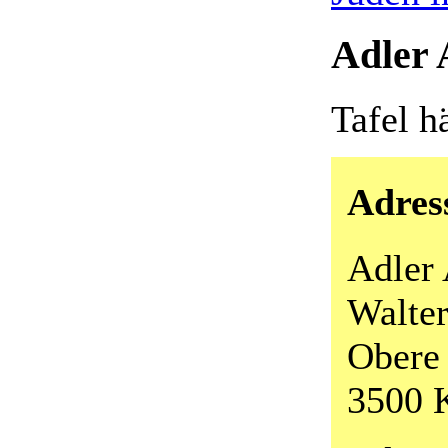
Adler 
Tafel h
Adres
Adler
Walte
Obere 
3500 