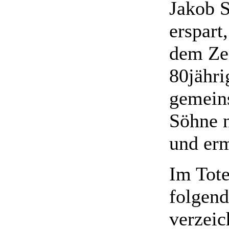
Jakob S
erspart
dem Zen
80jähri
gemein
Söhne n
und erm
Im Tote
folgend
verzeic