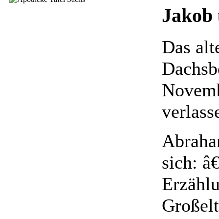
Jakob 
Das alt
Dachsb
Novemb
verlass
Abraham
sich: â
Erzählu
Großelt