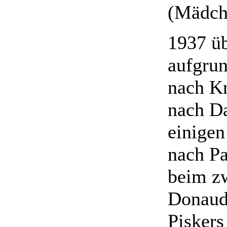
(Mädch
1937 üb
aufgrun
nach Kn
nach Da
einigen
nach Pa
beim z
Donaud
Piskers