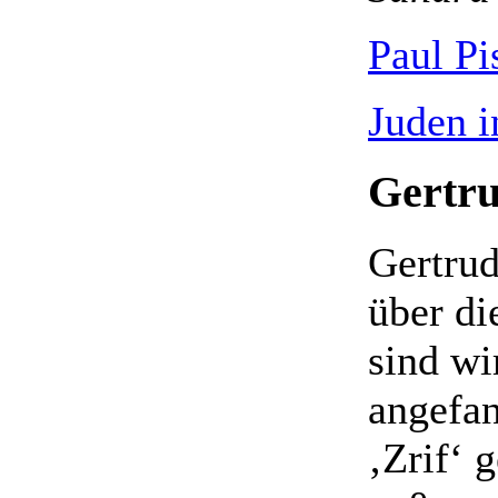
Paul Pi
Juden i
Gertru
Gertrud
über di
sind w
angefan
‚Zrif‘ 