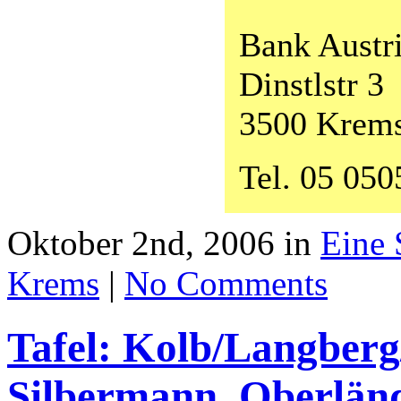
Bank Austri
Dinstlstr 3
3500 Krems
Tel. 05 05
Oktober 2nd, 2006 in
Eine 
Krems
|
No Comments
Tafel: Kolb/Langberg/
Silbermann, Oberlän