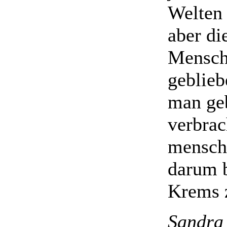
Welten 
aber di
Mensch
geblieb
man ge
verbrac
menschl
darum b
Krems 
Sandra