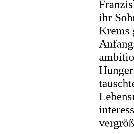
Franzi
ihr Soh
Krems 
Anfangs
ambitio
Hungerl
tauscht
Lebens
interes
vergröß