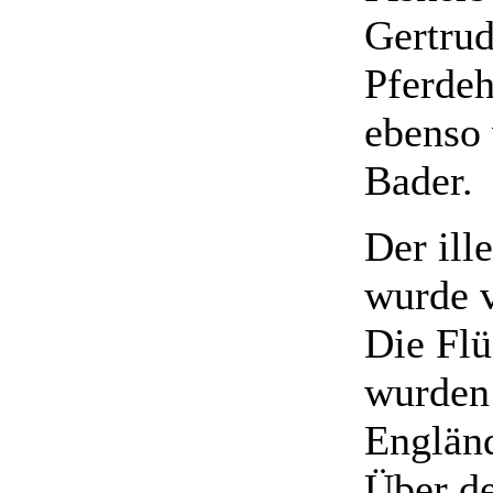
Gertrud
Pferdeh
ebenso 
Bader.
Der ill
wurde v
Die Flü
wurden 
Engländ
Über de