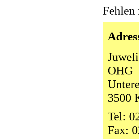
Fehlen
Adres
Juweli
OHG
Untere
3500 
Tel: 0
Fax: 0