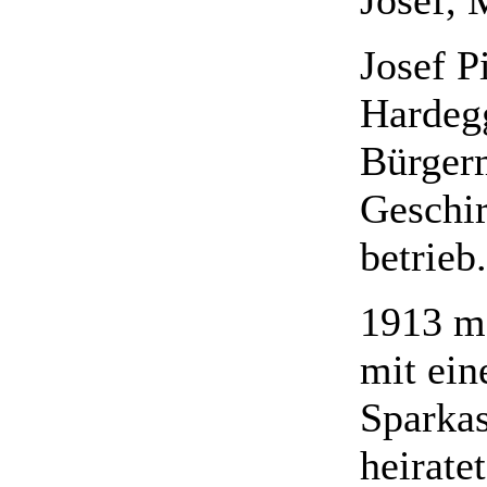
Josef P
Hardegg
Bürgerm
Geschir
betrieb.
1913 ma
mit ein
Sparkas
heirate