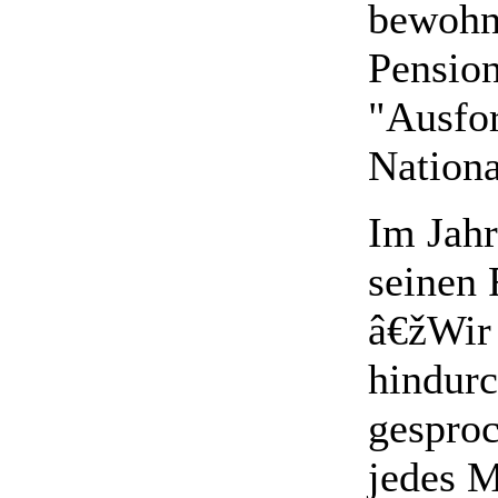
bewohnt
Pension
"Ausfor
Nationa
Im Jahr
seinen 
â€žWir 
hindurc
gesproc
jedes M