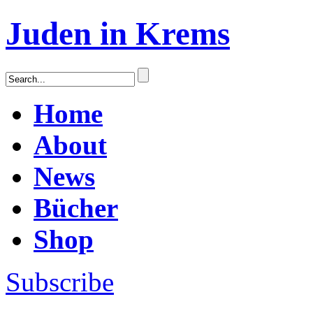
Juden in Krems
Home
About
News
Bücher
Shop
Subscribe